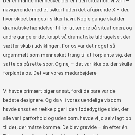
Der er mange mennesker, der er i den situation, vi var i –
navigerende med et søkort uden det afgørende X – der,
hvor skibet bringes i sikker havn. Nogle gange skal der
dramatiske hændelser til for at ændre på situationen, og
andre gange er det knapt så dramatiske tildragelser, der
sætter skub i udviklingen. For os var det noget så
urgammelt som mennesket trang til at forplante sig, der
satte os på rette spor. Og nej – det var ikke os, der skulle
forplante os. Det var vores medarbejdere.
Vi havde primært piger ansat, fordi de bare var de
bedste designere. Og da vi i vores uendelige visdom
havde ansat en række piger i den fødedygtige alder, der
alle var i parforhold og uden børn, havde vi jo selv lagt op
til det, der måtte komme. De blev gravide – én efter én.