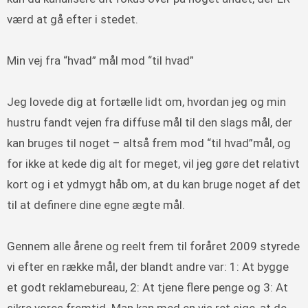
værd at gå efter i stedet.
Min vej fra “hvad” mål mod “til hvad”
Jeg lovede dig at fortælle lidt om, hvordan jeg og min
hustru fandt vejen fra diffuse mål til den slags mål, der
kan bruges til noget – altså frem mod “til hvad”mål, og
for ikke at kede dig alt for meget, vil jeg gøre det relativt
kort og i et ydmygt håb om, at du kan bruge noget af det
til at definere dine egne ægte mål.
Gennem alle årene og reelt frem til foråret 2009 styrede
vi efter en række mål, der blandt andre var: 1: At bygge
et godt reklamebureau, 2: At tjene flere penge og 3: At
sikre vores fremtid. Man kan med en vis ret sige, at de