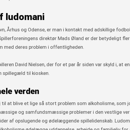
af ludomani
vn, Århus og Odense, er man i kontakt med adskillige fodbol
pillerforeningens direktør Mads Øland er der betydeligt fle
em med deres problem i offentligheden.
eren David Nielsen, der for et par år siden var skyld i, at e
 spillegæld til kiosken.
hele verden
il at blive et lige så stort problem som alkoholisme, som jo
dsmæssige og samfundsmæssige problemer i den vestlige ver
 lider af opslugende og ødelæggende spillelidenskab. Ludom
g alkoholisme ødelægge uddannelse, arbejde og familieliv for s