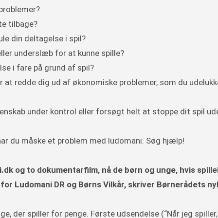
 problemer?
te tilbage?
e din deltagelse i spil?
eller underslæb for at kunne spille?
se i fare på grund af spil?
ioner at redde dig ud af økonomiske problemer, som du udeluk
enskab under kontrol eller forsøgt helt at stoppe dit spil ud
ål, har du måske et problem med ludomani. Søg hjælp!
dk og to dokumentarfilm, nå de børn og unge, hvis spillel
r for Ludomani DR og Børns Vilkår, skriver Børnerådets n
der spiller for penge. Første udsendelse (“Når jeg spiller,