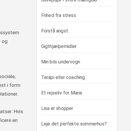
Frihed fra stress
Forstå angst
onssystem
- og
Gigthjælpemidler
Min bils undervogn
sociale,
Terapi eller coaching
est i form
Et rejseliv for Maria
lationer.
Lisa er shopper
atser. Hvis
ficere en
Leje det perfekte sommerhus?