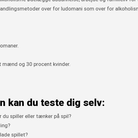
 behandlingsmetoder over for ludomani som over for alkoholis
udomaner.
t mænd og 30 procent kvinder.
n kan du teste dig selv:
 du spiller eller tænker på spil?
ding?
rlade spillet?