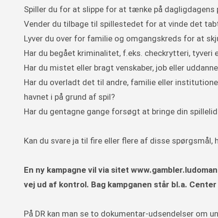
Spiller du for at slippe for at tænke på dagligdagens
Vender du tilbage til spillestedet for at vinde det tab
Lyver du over for familie og omgangskreds for at skjul
Har du begået kriminalitet, f.eks. checkrytteri, tyveri 
Har du mistet eller bragt venskaber, job eller uddannel
Har du overladt det til andre, familie eller institut
havnet i på grund af spil?
Har du gentagne gange forsøgt at bringe din spillelid
Kan du svare ja til fire eller flere af disse spørgsm
En ny kampagne vil via sitet www.gambler.ludomani.
vej ud af kontrol. Bag kampganen står bl.a. Cente
På DR kan man se to dokumentar-udsendelser om unge, 