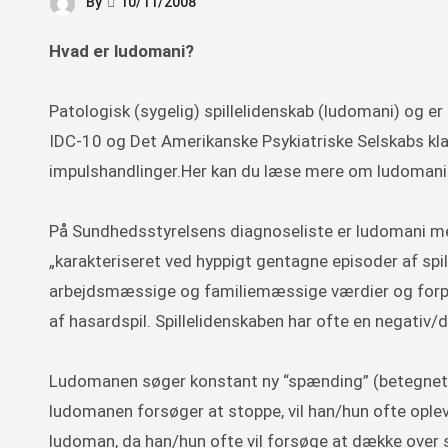
By
10/11/2008
Hvad er ludomani?
Patologisk (sygelig) spillelidenskab (ludomani) og er
IDC-10 og Det Amerikanske Psykiatriske Selskabs kl
impulshandlinger.Her kan du læse mere om ludomani 
På Sundhedsstyrelsens diagnoseliste er ludomani me
„karakteriseret ved hyppigt gentagne episoder af spi
arbejdsmæssige og familiemæssige værdier og forpligt
af hasardspil. Spillelidenskaben har ofte en negativ/de
Ludomanen søger konstant ny “spænding” (betegnet som
ludomanen forsøger at stoppe, vil han/hun ofte opleve 
ludoman, da han/hun ofte vil forsøge at dække over si