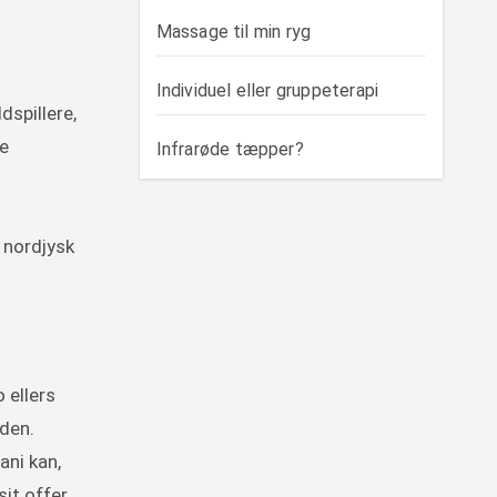
Massage til min ryg
Individuel eller gruppeterapi
dspillere,
re
Infrarøde tæpper?
n nordjysk
 ellers
den.
ani kan,
it offer,