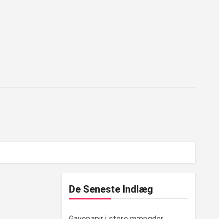
De Seneste Indlæg
Gavepapir i store mængder