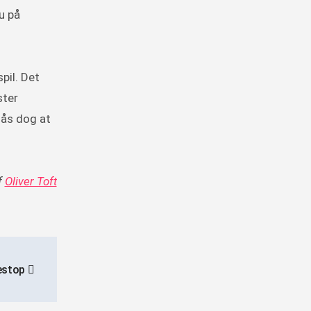
u på
pil. Det
ster
lås dog at
f
Oliver Toft
estop