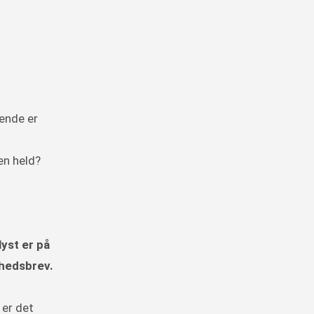
kende er
en held?
yst er på
yhedsbrev.
 er det