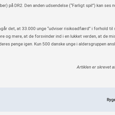
ber) på DR2. Den anden udsendelse (“Farligt spil”) kan ses n
år det, at 33.000 unge “udviser risikoadfærd” i forhold til s
mere og mere, at de forsvinder ind i en lukket verden, at de mi
t få deres penge igen. Kun 500 danske unge i aldersgruppen ans
Artiklen er skrevet a
Ryg