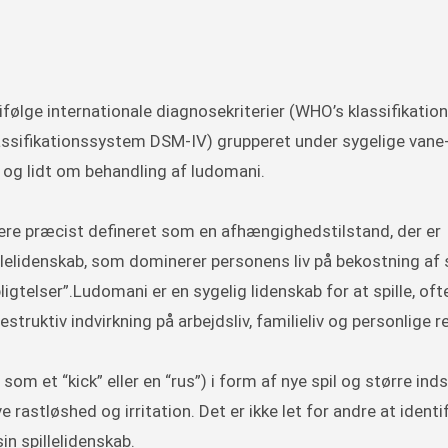
 ifølge internationale diagnosekriterier (WHO’s klassifikati
assifikationssystem DSM-IV) grupperet under sygelige vane
og lidt om behandling af ludomani.
re præcist defineret som en afhængighedstilstand, der er
llelidenskab, som dominerer personens liv på bekostning af 
elser”.Ludomani er en sygelig lidenskab for at spille, oft
struktiv indvirkning på arbejdsliv, familieliv og personlige re
 et “kick” eller en “rus”) i form af nye spil og større inds
rastløshed og irritation. Det er ikke let for andre at identi
n spillelidenskab.