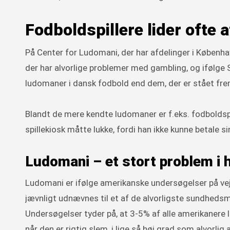
Fodboldspillere lider ofte 
På Center for Ludomani, der har afdelinger i Københa
der har alvorlige problemer med gambling, og ifølge S
ludomaner i dansk fodbold end dem, der er stået fr
Blandt de mere kendte ludomaner er f.eks. fodboldspill
spillekiosk måtte lukke, fordi han ikke kunne betale sin
Ludomani – et stort problem i 
Ludomani er ifølge amerikanske undersøgelser på vej t
jævnligt udnævnes til et af de alvorligste sundhe
Undersøgelser tyder på, at 3-5% af alle amerikanere
når den er rigtig slem, i lige så høj grad som alvorli