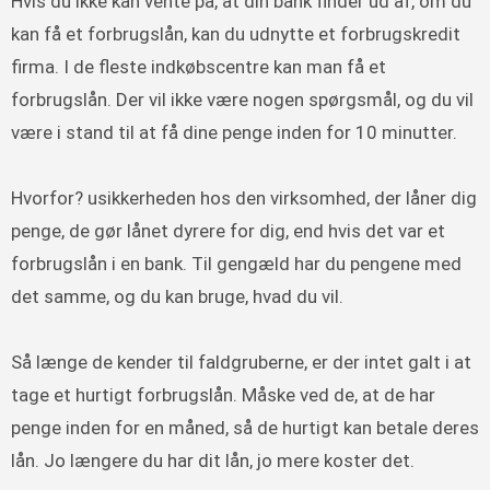
Hvis du ikke kan vente på, at din bank finder ud af, om du
kan få et forbrugslån, kan du udnytte et forbrugskredit
firma. I de fleste indkøbscentre kan man få et
forbrugslån. Der vil ikke være nogen spørgsmål, og du vil
være i stand til at få dine penge inden for 10 minutter.
Hvorfor? usikkerheden hos den virksomhed, der låner dig
penge, de gør lånet dyrere for dig, end hvis det var et
forbrugslån i en bank. Til gengæld har du pengene med
det samme, og du kan bruge, hvad du vil.
Så længe de kender til faldgruberne, er der intet galt i at
tage et hurtigt forbrugslån. Måske ved de, at de har
penge inden for en måned, så de hurtigt kan betale deres
lån. Jo længere du har dit lån, jo mere koster det.