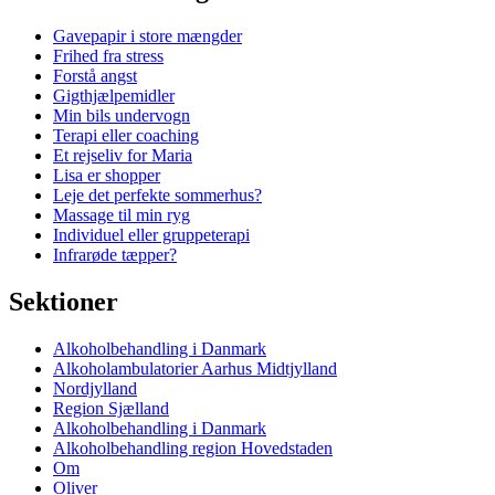
Gavepapir i store mængder
Frihed fra stress
Forstå angst
Gigthjælpemidler
Min bils undervogn
Terapi eller coaching
Et rejseliv for Maria
Lisa er shopper
Leje det perfekte sommerhus?
Massage til min ryg
Individuel eller gruppeterapi
Infrarøde tæpper?
Sektioner
Alkoholbehandling i Danmark
Alkoholambulatorier Aarhus Midtjylland
Nordjylland
Region Sjælland
Alkoholbehandling i Danmark
Alkoholbehandling region Hovedstaden
Om
Oliver