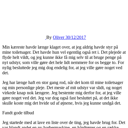
By
Oliver
30/12/2017
Min kæreste havde længe klaget over, at jeg aldrig havde styr på
mine toiletsager. Det havde hun vel egentlig også ret i. Det plejede at
flyde helt vildt, og jeg kunne ikke få mig selv til at bruge penge på
nyt udstyr, som ville gøre det hele lidt nemmere for os begge to. For
nylig besluttede jeg mig dog endelig for, at jeg ville gøre noget ved
det.
Jeg har længe haft en stor gang rod, når det kom til mine toiletsager
og min personlige pleje. Det meste af mit udstyr var slidt, og noget
virkede knap nok længere. Jeg bestemte mig derfor for, at jeg ville
gøre noget ved det. Jeg var dog også fast besluttet på, at det ikke
skulle koste mig det hvide ud af øjnene, hvis jeg kunne undgå det.
Fandt gode tilbud
Jeg startede med at lave en liste over de ting, jeg havde brug for. Det
var blandt andet en ny barbermaskine, en hårdtørrer og en række