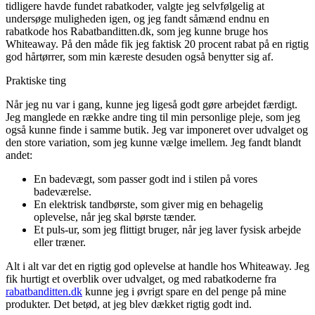
tidligere havde fundet rabatkoder, valgte jeg selvfølgelig at
undersøge muligheden igen, og jeg fandt såmænd endnu en
rabatkode hos Rabatbanditten.dk, som jeg kunne bruge hos
Whiteaway. På den måde fik jeg faktisk 20 procent rabat på en rigtig
god hårtørrer, som min kæreste desuden også benytter sig af.
Praktiske ting
Når jeg nu var i gang, kunne jeg ligeså godt gøre arbejdet færdigt.
Jeg manglede en række andre ting til min personlige pleje, som jeg
også kunne finde i samme butik. Jeg var imponeret over udvalget og
den store variation, som jeg kunne vælge imellem. Jeg fandt blandt
andet:
En badevægt, som passer godt ind i stilen på vores
badeværelse.
En elektrisk tandbørste, som giver mig en behagelig
oplevelse, når jeg skal børste tænder.
Et puls-ur, som jeg flittigt bruger, når jeg laver fysisk arbejde
eller træner.
Alt i alt var det en rigtig god oplevelse at handle hos Whiteaway. Jeg
fik hurtigt et overblik over udvalget, og med rabatkoderne fra
rabatbanditten.dk
kunne jeg i øvrigt spare en del penge på mine
produkter. Det betød, at jeg blev dækket rigtig godt ind.