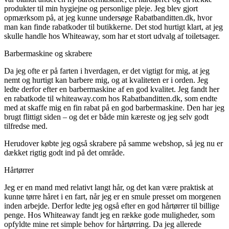
produkter til min hygiejne og personlige pleje. Jeg blev gjort
opmærksom på, at jeg kunne undersøge Rabatbanditten.dk, hvor
man kan finde rabatkoder til butikkerne. Det stod hurtigt klart, at jeg
skulle handle hos Whiteaway, som har et stort udvalg af toiletsager.
Barbermaskine og skrabere
Da jeg ofte er på farten i hverdagen, er det vigtigt for mig, at jeg
nemt og hurtigt kan barbere mig, og at kvaliteten er i orden. Jeg
ledte derfor efter en barbermaskine af en god kvalitet. Jeg fandt her
en rabatkode til whiteaway.com hos Rabatbanditten.dk, som endte
med at skaffe mig en fin rabat på en god barbermaskine. Den har jeg
brugt flittigt siden – og det er både min kæreste og jeg selv godt
tilfredse med.
Herudover købte jeg også skrabere på samme webshop, så jeg nu er
dækket rigtig godt ind på det område.
Hårtørrer
Jeg er en mand med relativt langt hår, og det kan være praktisk at
kunne tørre håret i en fart, når jeg er en smule presset om morgenen
inden arbejde. Derfor ledte jeg også efter en god hårtørrer til billige
penge. Hos Whiteaway fandt jeg en række gode muligheder, som
opfyldte mine ret simple behov for hårtørring. Da jeg allerede