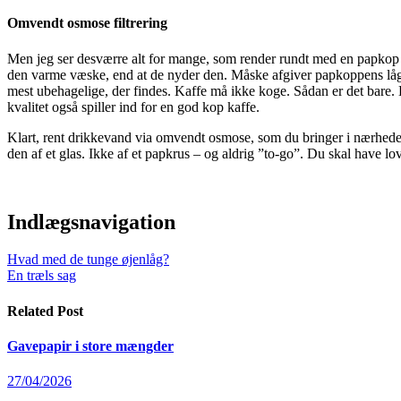
Omvendt osmose filtrering
Men jeg ser desværre alt for mange, som render rundt med en papkop m
den varme væske, end at de nyder den. Måske afgiver papkoppens låg e
mest ubehagelige, der findes. Kaffe må ikke koge. Sådan er det bare. D
kvalitet også spiller ind for en god kop kaffe.
Klart, rent drikkevand via omvendt osmose, som du bringer i nærheden
den af et glas. Ikke af et papkrus – og aldrig ”to-go”. Du skal have lo
Indlægsnavigation
Hvad med de tunge øjenlåg?
En træls sag
Related Post
Gavepapir i store mængder
27/04/2026