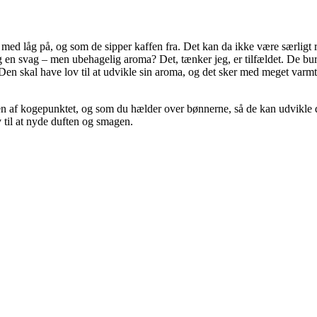
ed låg på, og som de sipper kaffen fra. Det kan da ikke være særligt ra
n svag – men ubehagelig aroma? Det, tænker jeg, er tilfældet. De burde
en skal have lov til at udvikle sin aroma, og det sker med meget varmt v
 af kogepunktet, og som du hælder over bønnerne, så de kan udvikle der
v til at nyde duften og smagen.