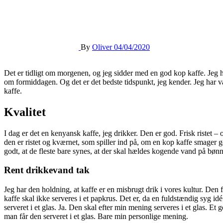
By
Oliver
04/04/2020
Det er tidligt om morgenen, og jeg sidder med en god kop kaffe. Jeg h
om formiddagen. Og det er det bedste tidspunkt, jeg kender. Jeg har vær
kaffe.
Kvalitet
I dag er det en kenyansk kaffe, jeg drikker. Den er god. Frisk ristet –
den er ristet og kværnet, som spiller ind på, om en kop kaffe smager go
godt, at de fleste bare synes, at der skal hældes kogende vand på bønner
Rent drikkevand tak
Jeg har den holdning, at kaffe er en misbrugt drik i vores kultur. Den 
kaffe skal ikke serveres i et papkrus. Det er, da en fuldstændig syg id
serveret i et glas. Ja. Den skal efter min mening serveres i et glas. E
man får den serveret i et glas. Bare min personlige mening.