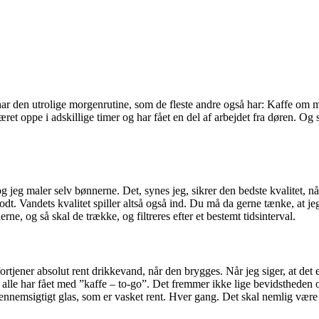
ar den utrolige morgenrutine, som de fleste andre også har: Kaffe om m
et oppe i adskillige timer og har fået en del af arbejdet fra døren. Og 
 og jeg maler selv bønnerne. Det, synes jeg, sikrer den bedste kvalitet, 
dt. Vandets kvalitet spiller altså også ind. Du må da gerne tænke, at jeg 
ne, og så skal de trække, og filtreres efter et bestemt tidsinterval.
fortjener absolut rent drikkevand, når den brygges. Når jeg siger, at det
é alle har fået med ”kaffe – to-go”. Det fremmer ikke lige bevidstheden 
t gennemsigtigt glas, som er vasket rent. Hver gang. Det skal nemlig vær