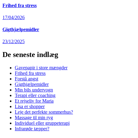
Frihed fra stress
17/04/2026
Gigthjælpemidler
23/12/2025
De seneste indlæg
Gavepapir i store mængder
Frihed fra stress
Forstå angst
Gigthjælpemidler
Min bils undervogn
Terapi eller coaching
Et rejseliv for Maria
Lisa er shopper
Leje det perfekte sommerhus?
Massage til min ryg
Individuel eller gruppeterapi
Infrarøde tæpper?